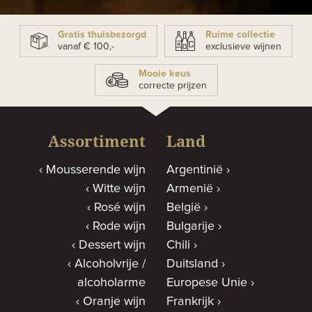
Gratis thuisbezorgd
Ruime collectie
vanaf € 100,-
exclusieve wijnen
Mooie keus
correcte prijzen
Assortiment
Land
Mousserende wijn
Argentinië
Witte wijn
Armenië
Rosé wijn
België
Rode wijn
Bulgarije
Dessert wijn
Chili
Alcoholvrije /
Duitsland
alcoholarme
Europese Unie
Oranje wijn
Frankrijk