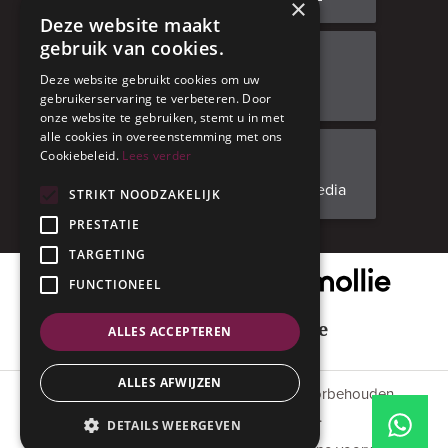
×
Deze website maakt
gebruik van cookies.
Bezoek ons
Deze website gebruikt cookies om uw
Adresgegevens
gebruikerservaring te verbeteren. Door
onze website te gebruiken, stemt u in met
alle cookies in overeenstemming met ons
Cookiebeleid.
Lees verder
Facebook
Volg ons op social media
STRIKT NOODZAKELIJK
PRESTATIE
TARGETING
Onze veilige betaalpartner
FUNCTIONEEL
Geniet met mate
ALLES ACCEPTEREN
ALLES AFWIJZEN
© 2015 - 2026 Anverres. Alle rechten voorbehouden.
#codedwithlove by
Codelines
.
DETAILS WEERGEVEN