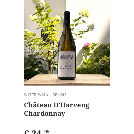
WITTE WIJN
|
BELGIË
Château D'Harveng
Chardonnay
€ 24,
95