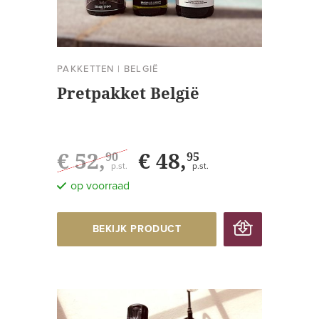
PAKKETTEN
|
BELGIË
Pretpakket België
€ 52,
€ 48,
90
95
p.st.
p.st.
op voorraad
BEKIJK PRODUCT