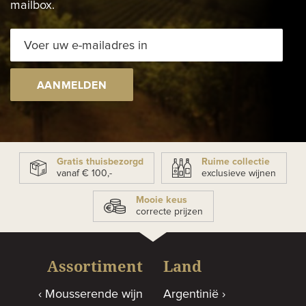
mailbox.
AANMELDEN
Gratis thuisbezorgd
Ruime collectie
vanaf € 100,-
exclusieve wijnen
Mooie keus
correcte prijzen
Assortiment
Land
Mousserende wijn
Argentinië