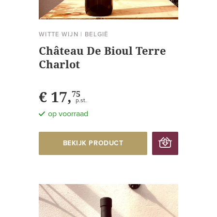
WITTE WIJN
|
BELGIË
Château De Bioul Terre
Charlot
€ 17,
75
p.st.
op voorraad
BEKIJK PRODUCT