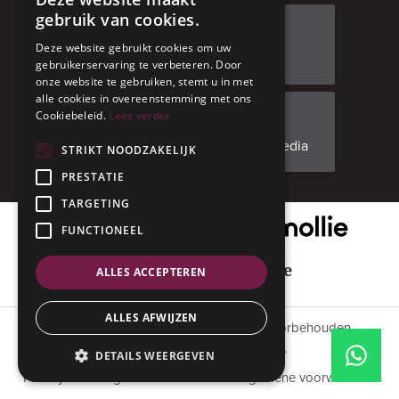
gebruik van cookies.
Bezoek ons
Deze website gebruikt cookies om uw
Adresgegevens
gebruikerservaring te verbeteren. Door
onze website te gebruiken, stemt u in met
alle cookies in overeenstemming met ons
Cookiebeleid.
Lees verder
Facebook
Volg ons op social media
STRIKT NOODZAKELIJK
PRESTATIE
TARGETING
Onze veilige betaalpartner
FUNCTIONEEL
Geniet met mate
ALLES ACCEPTEREN
ALLES AFWIJZEN
© 2015 - 2026 Anverres. Alle rechten voorbehouden.
#codedwithlove by
Codelines
.
DETAILS WEERGEVEN
Privacyverklaring
Cookiestatement
Algemene voorwaarden