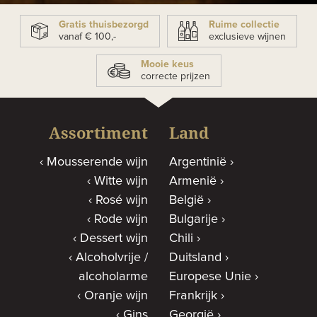
Gratis thuisbezorgd
Ruime collectie
vanaf € 100,-
exclusieve wijnen
Mooie keus
correcte prijzen
Assortiment
Land
Mousserende wijn
Argentinië
Witte wijn
Armenië
Rosé wijn
België
Rode wijn
Bulgarije
Dessert wijn
Chili
Alcoholvrije /
Duitsland
alcoholarme
Europese Unie
Oranje wijn
Frankrijk
Gins
Georgië