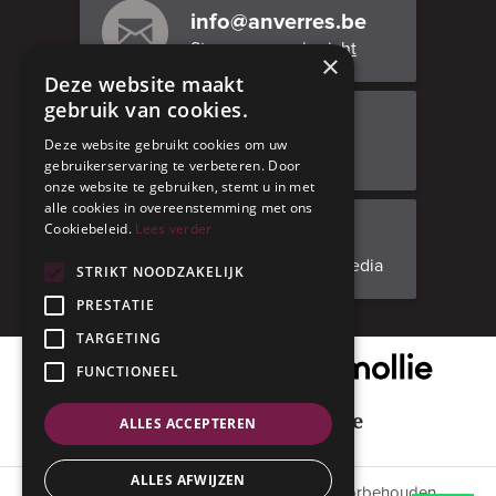
info@anverres.be
Stuur ons een bericht
×
Deze website maakt
gebruik van cookies.
Bezoek ons
Deze website gebruikt cookies om uw
Adresgegevens
gebruikerservaring te verbeteren. Door
onze website te gebruiken, stemt u in met
alle cookies in overeenstemming met ons
Cookiebeleid.
Lees verder
Facebook
Volg ons op social media
STRIKT NOODZAKELIJK
PRESTATIE
TARGETING
Onze veilige betaalpartner
FUNCTIONEEL
Geniet met mate
ALLES ACCEPTEREN
ALLES AFWIJZEN
© 2015 - 2026 Anverres. Alle rechten voorbehouden.