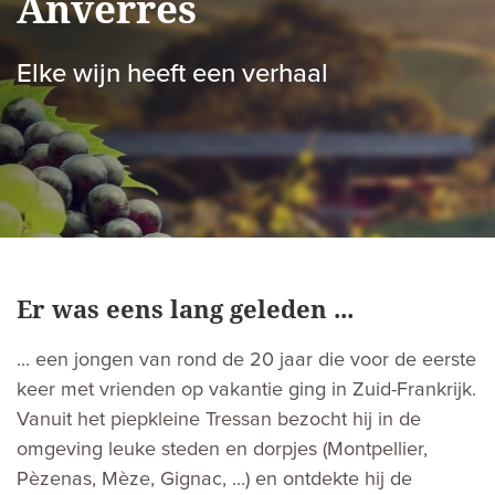
Anverres
Elke wijn heeft een verhaal
Er was eens lang geleden ...
... een jongen van rond de 20 jaar die voor de eerste
keer met vrienden op vakantie ging in Zuid-Frankrijk.
Vanuit het piepkleine Tressan bezocht hij in de
omgeving leuke steden en dorpjes (Montpellier,
Pèzenas, Mèze, Gignac, ...) en ontdekte hij de