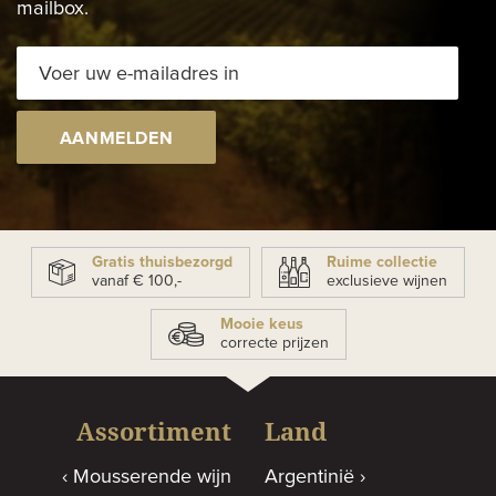
mailbox.
AANMELDEN
Gratis thuisbezorgd
Ruime collectie
vanaf € 100,-
exclusieve wijnen
Mooie keus
correcte prijzen
Assortiment
Land
Mousserende wijn
Argentinië