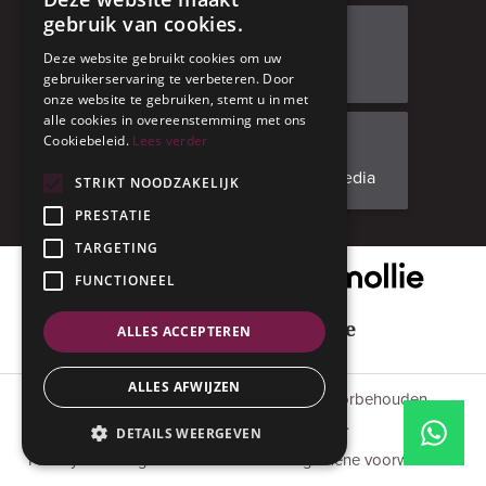
gebruik van cookies.
Bezoek ons
Deze website gebruikt cookies om uw
Adresgegevens
gebruikerservaring te verbeteren. Door
onze website te gebruiken, stemt u in met
alle cookies in overeenstemming met ons
Cookiebeleid.
Lees verder
Facebook
Volg ons op social media
STRIKT NOODZAKELIJK
PRESTATIE
TARGETING
Onze veilige betaalpartner
FUNCTIONEEL
Geniet met mate
ALLES ACCEPTEREN
ALLES AFWIJZEN
© 2015 - 2026 Anverres. Alle rechten voorbehouden.
#codedwithlove by
Codelines
.
DETAILS WEERGEVEN
Privacyverklaring
Cookiestatement
Algemene voorwaarden