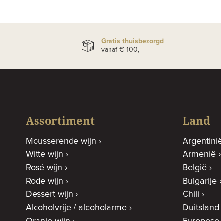
Gratis thuisbezorgd
vanaf € 100,-
Assortiment
Land
Mousserende wijn
Argentini
Witte wijn
Armenië
Rosé wijn
België
Rode wijn
Bulgarije
Dessert wijn
Chili
Alcoholvrije / alcoholarme
Duitsland