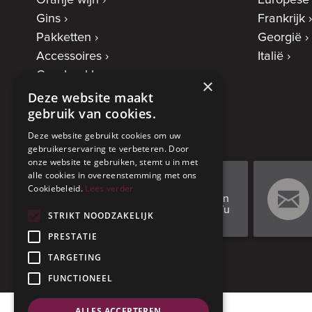
Oranje wijn
Europese
Gins
Frankrijk
Pakketten
Georgië
Accessoires
Italië
Geschenkbonnen
×
Deze website maakt
gebruik van cookies.
Deze website gebruikt cookies om uw
gebruikerservaring te verbeteren. Door
onze website te gebruiken, stemt u in met
alle cookies in overeenstemming met ons
0472 66 37 98
Cookiebeleid.
Lees verder
Elke 1e en 3e zondag van
de maand: van 13u tot 17u
STRIKT NOODZAKELIJK
of na afspraak
PRESTATIE
TARGETING
FUNCTIONEEL
ALLES ACCEPTEREN