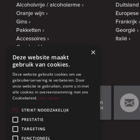
Alcoholvrije / alcoholarme
Duitsland
Oranje wijn
Europese
Gins
Frankrijk
Pakketten
Georgië
Accessoires
Italië
Geschenkbonnen
×
Deze website maakt
gebruik van cookies.
Deze website gebruikt cookies om uw
gebruikerservaring te verbeteren. Door
onze website te gebruiken, stemt u in met
alle cookies in overeenstemming met ons
0472 66 37 98
Cookiebeleid.
Lees verder
Elke 1e en 3e zondag van
de maand: van 13u tot 17u
STRIKT NOODZAKELIJK
of na afspraak
PRESTATIE
TARGETING
FUNCTIONEEL