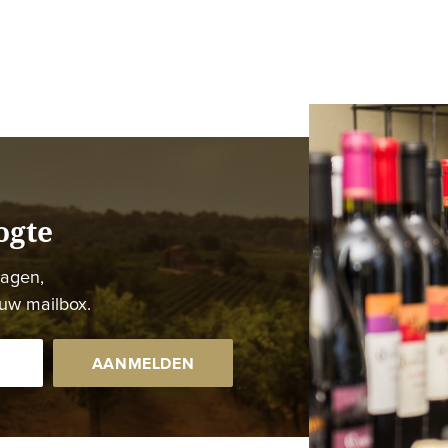
ogte
dagen,
uw mailbox.
AANMELDEN