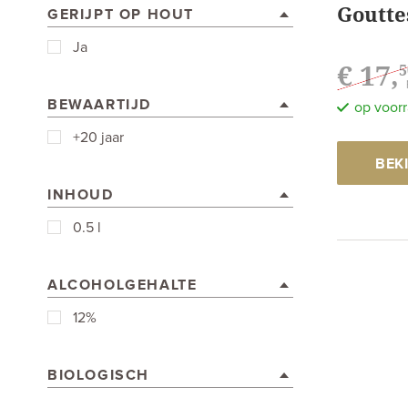
Goutte
GERIJPT OP HOUT
Ja
€ 17,
5
BEWAARTIJD
op voor
+20 jaar
BEK
INHOUD
0.5 l
ALCOHOLGEHALTE
12%
BIOLOGISCH