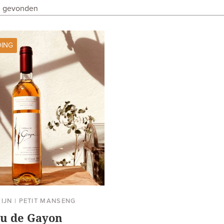
en gevonden
DING
IJN
|
PETIT MANSENG
u de Gayon