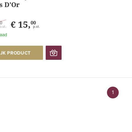
s D'Or
€ 15,
0
00
p.st.
p.st.
raad
IJK PRODUCT
1