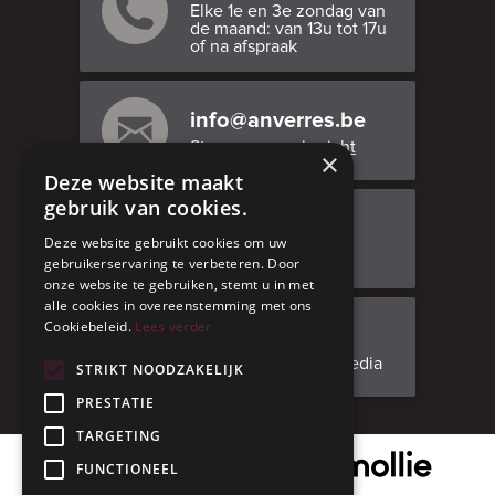
Elke 1e en 3e zondag van
de maand: van 13u tot 17u
of na afspraak
info@anverres.be
Stuur ons een bericht
×
Deze website maakt
gebruik van cookies.
Bezoek ons
Deze website gebruikt cookies om uw
Adresgegevens
gebruikerservaring te verbeteren. Door
onze website te gebruiken, stemt u in met
alle cookies in overeenstemming met ons
Cookiebeleid.
Lees verder
Facebook
Volg ons op social media
STRIKT NOODZAKELIJK
PRESTATIE
TARGETING
Onze veilige betaalpartner
FUNCTIONEEL