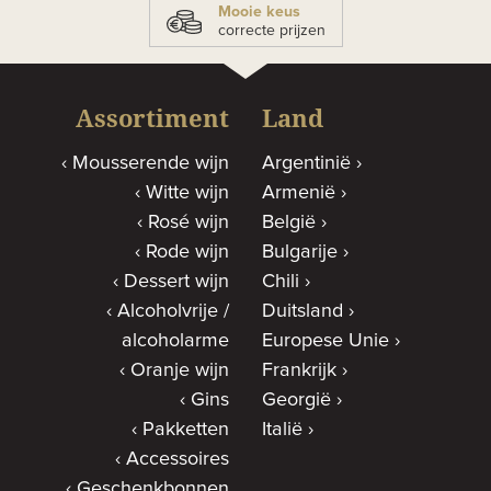
Mooie keus
correcte prijzen
Assortiment
Land
Mousserende wijn
Argentinië
Witte wijn
Armenië
Rosé wijn
België
Rode wijn
Bulgarije
Dessert wijn
Chili
Alcoholvrije /
Duitsland
alcoholarme
Europese Unie
Oranje wijn
Frankrijk
Gins
Georgië
Pakketten
Italië
Accessoires
Geschenkbonnen