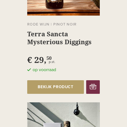
RODE WIJN
|
PINOT NOIR
Terra Sancta
Mysterious Diggings
Pinot Noir
€ 29,
50
p.st.
op voorraad
BEKIJK PRODUCT