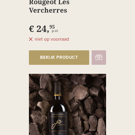
Rougeot Les
Vercherres
€ 24,
95
p.st.
niet op voorraad
BEKIJK PRODUCT