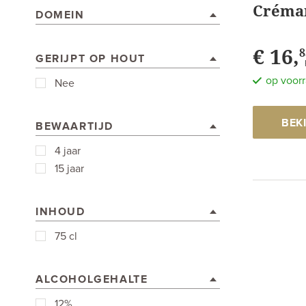
Créman
DOMEIN
Blanc 
€ 16,
8
GERIJPT OP HOUT
op voor
Nee
BEK
BEWAARTIJD
4 jaar
15 jaar
INHOUD
75 cl
ALCOHOLGEHALTE
12%