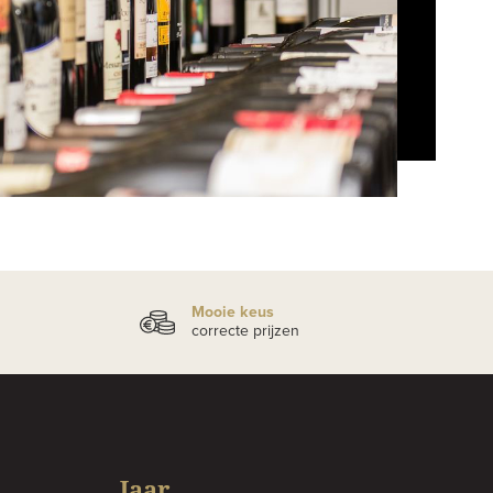
Mooie keus
correcte prijzen
Jaar