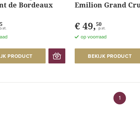
t de Bordeaux
Emilion Grand Cr
Brut
€ 49,
5
50
p.st.
p.st.
raad
op voorraad
IJK PRODUCT
BEKIJK PRODUCT
1