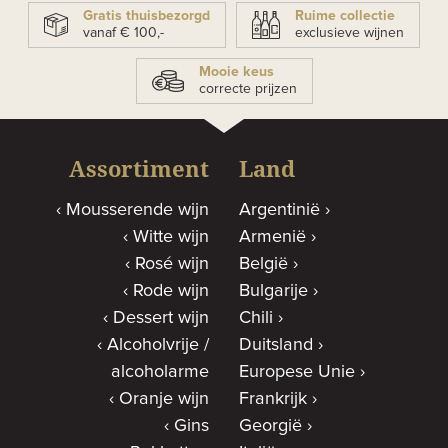
Gratis thuisbezorgd
Ruime collectie
vanaf € 100,-
exclusieve wijnen
Mooie keus
correcte prijzen
Assortiment
Land
Mousserende wijn
Argentinië
Witte wijn
Armenië
Rosé wijn
België
Rode wijn
Bulgarije
Dessert wijn
Chili
Alcoholvrije /
Duitsland
alcoholarme
Europese Unie
Oranje wijn
Frankrijk
Gins
Georgië