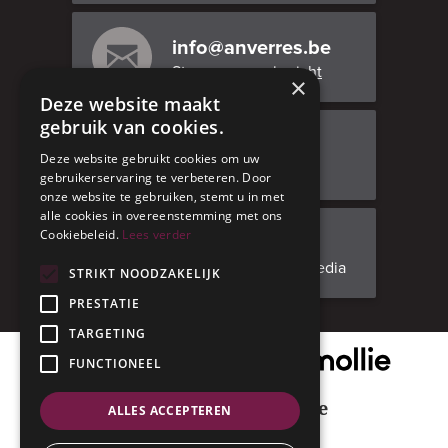
info@anverres.be
Stuur ons een bericht
×
Deze website maakt
gebruik van cookies.
Bezoek ons
Deze website gebruikt cookies om uw
Adresgegevens
gebruikerservaring te verbeteren. Door
onze website te gebruiken, stemt u in met
alle cookies in overeenstemming met ons
Cookiebeleid.
Lees verder
Facebook
Volg ons op social media
STRIKT NOODZAKELIJK
PRESTATIE
TARGETING
Onze veilige betaalpartner
FUNCTIONEEL
Geniet met mate
ALLES ACCEPTEREN