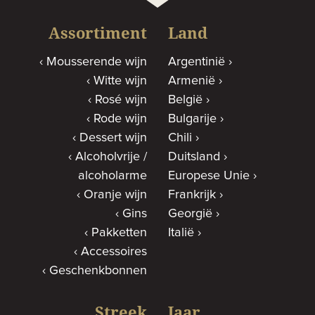
Assortiment
Land
Mousserende wijn
Argentinië
Witte wijn
Armenië
Rosé wijn
België
Rode wijn
Bulgarije
Dessert wijn
Chili
Alcoholvrije /
Duitsland
alcoholarme
Europese Unie
Oranje wijn
Frankrijk
Gins
Georgië
Pakketten
Italië
Accessoires
Geschenkbonnen
Streek
Jaar