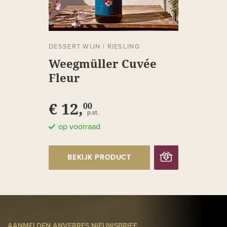
DESSERT WIJN
|
RIESLING
Weegmüller Cuvée
Fleur
€ 12,
00
p.st.
op voorraad
BEKIJK PRODUCT
AANMELDEN ANVERRES NIEUWSBRIEF