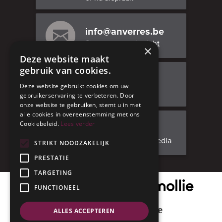
info@anverres.be
Stuur ons een bericht
×
Deze website maakt
gebruik van cookies.
Bezoek ons
Deze website gebruikt cookies om uw
Adresgegevens
gebruikerservaring te verbeteren. Door
onze website te gebruiken, stemt u in met
alle cookies in overeenstemming met ons
Cookiebeleid.
Lees verder
Facebook
Volg ons op social media
STRIKT NOODZAKELIJK
PRESTATIE
TARGETING
Onze veilige betaalpartner
FUNCTIONEEL
Geniet met mate
ALLES ACCEPTEREN