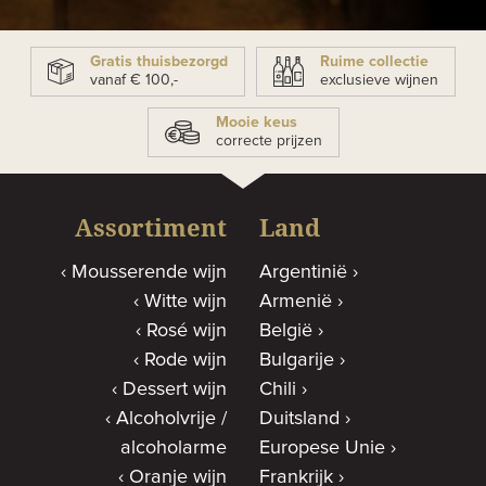
Gratis thuisbezorgd
Ruime collectie
vanaf € 100,-
exclusieve wijnen
Mooie keus
correcte prijzen
Assortiment
Land
Mousserende wijn
Argentinië
Witte wijn
Armenië
Rosé wijn
België
Rode wijn
Bulgarije
Dessert wijn
Chili
Alcoholvrije /
Duitsland
alcoholarme
Europese Unie
Oranje wijn
Frankrijk