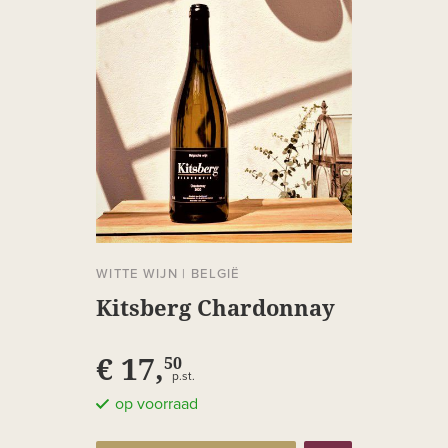
WITTE WIJN
|
BELGIË
Kitsberg Chardonnay
€ 17,
50
p.st.
op voorraad