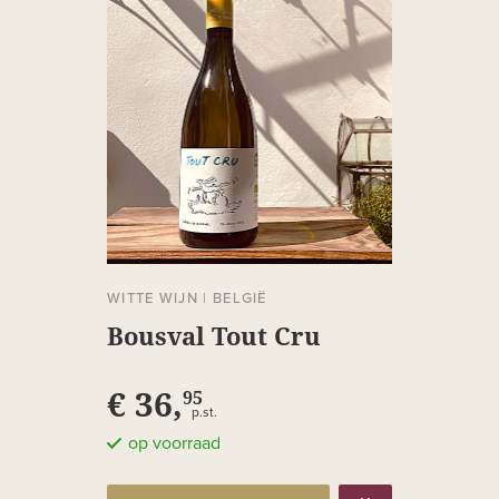
WITTE WIJN
|
BELGIË
Bousval Tout Cru
€ 36,
95
p.st.
op voorraad