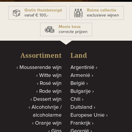
Gratis thuisbezorgd
Ruime collectie
vanaf € 100,-
exclusieve wijnen
Mooie keus
correcte prijzen
Assortiment
Land
Mousserende wijn
Argentinië
Witte wijn
Armenië
Rosé wijn
België
Rode wijn
Bulgarije
Dessert wijn
Chili
Alcoholvrije /
Duitsland
alcoholarme
Europese Unie
Oranje wijn
Frankrijk
Gins
Georgië