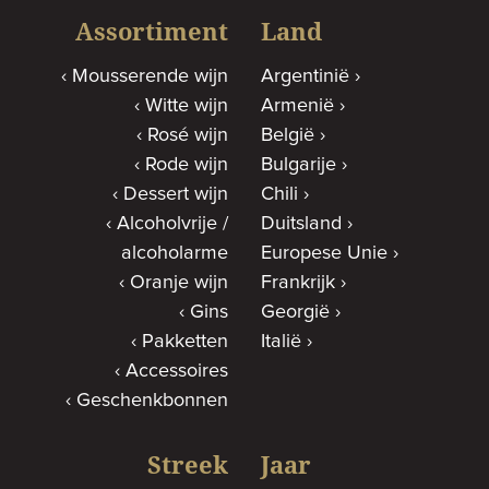
Assortiment
Land
Mousserende wijn
Argentinië
Witte wijn
Armenië
Rosé wijn
België
Rode wijn
Bulgarije
Dessert wijn
Chili
Alcoholvrije /
Duitsland
alcoholarme
Europese Unie
Oranje wijn
Frankrijk
Gins
Georgië
Pakketten
Italië
Accessoires
Geschenkbonnen
Streek
Jaar