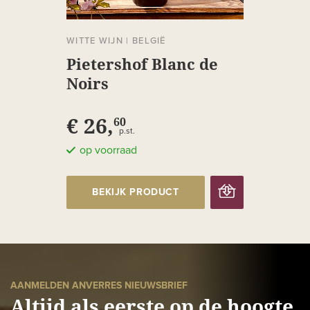
WITTE WIJN
|
BELGIË
Pietershof Blanc de
Noirs
€ 26,
60
p.st.
op voorraad
BEKIJK PRODUCT
AANMELDEN ANVERRES NIEUWSBRIEF
Altijd als eerste op de hoogte