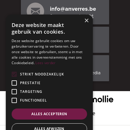
info@anverres.be
Stuur ons een bericht
×
Deze website maakt
gebruik van cookies.
Bezoek ons
Deze website gebruikt cookies om uw
Adresgegevens
gebruikerservaring te verbeteren. Door
onze website te gebruiken, stemt u in met
alle cookies in overeenstemming met ons
Cookiebeleid.
Lees verder
Facebook
Volg ons op social media
STRIKT NOODZAKELIJK
PRESTATIE
TARGETING
Onze veilige betaalpartner
FUNCTIONEEL
Geniet met mate
ALLES ACCEPTEREN
ALLES AFWIJZEN