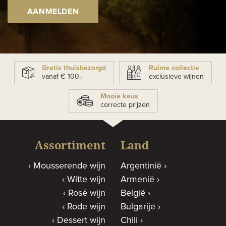
AANMELDEN
Gratis thuisbezorgd
Ruime collectie
vanaf € 100,-
exclusieve wijnen
Mooie keus
correcte prijzen
Assortiment
Land
Mousserende wijn
Argentinië
Witte wijn
Armenië
Rosé wijn
België
Rode wijn
Bulgarije
Dessert wijn
Chili