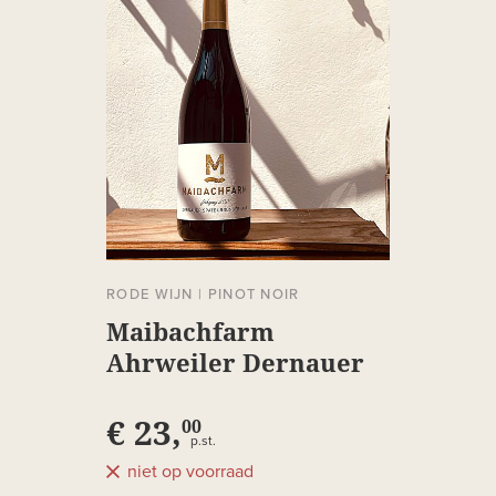
RODE WIJN
|
PINOT NOIR
Maibachfarm
Ahrweiler Dernauer
Spätburgunder
€ 23,
00
p.st.
niet op voorraad