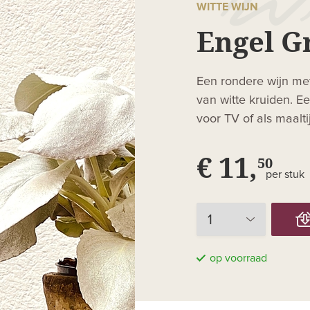
WITTE WIJN
Engel G
Een rondere wijn met 
van witte kruiden. Ee
voor TV of als maalt
€ 11,
50
per stuk
op voorraad