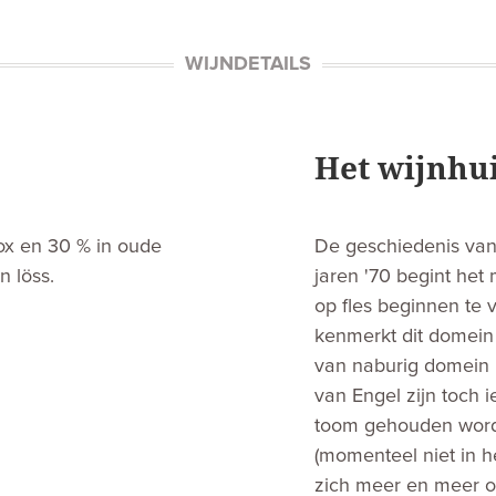
WIJNDETAILS
Het wijnhu
nox en 30 % in oude
De geschiedenis van 
n löss.
jaren '70 begint het
op fles beginnen te 
kenmerkt dit domein 
van naburig domein F
van Engel zijn toch i
toom gehouden worde
(momenteel niet in h
zich meer en meer o