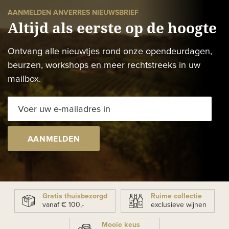
AANMELDEN ANVERRES NIEUWSBRIEF
Altijd als eerste op de hoogte
Ontvang alle nieuwtjes rond onze opendeurdagen,
beurzen, workshops en meer rechtstreeks in uw
mailbox.
AANMELDEN
Gratis thuisbezorgd
Ruime collectie
vanaf € 100,-
exclusieve wijnen
Mooie keus