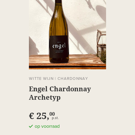
WITTE WIJN
|
CHARDONNAY
Engel Chardonnay
Archetyp
€ 25,
00
p.st.
op voorraad