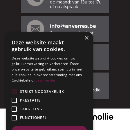
de maand: van 13u tot 17u
of na afspraak
info@anverres.be
Stuur ons een bericht
×
Deze website maakt
gebruik van cookies.
Bezoek ons
Deze website gebruikt cookies om uw
Adresgegevens
gebruikerservaring te verbeteren. Door
onze website te gebruiken, stemt u in met
alle cookies in overeenstemming met ons
Cookiebeleid.
Lees verder
Facebook
Volg ons op social media
STRIKT NOODZAKELIJK
PRESTATIE
TARGETING
Onze veilige betaalpartner
FUNCTIONEEL