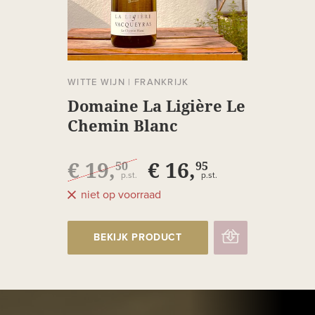
WITTE WIJN
|
FRANKRIJK
Domaine La Ligière Le
Chemin Blanc
Vacqueyras
€ 19,
€ 16,
50
95
p.st.
p.st.
niet op voorraad
BEKIJK PRODUCT