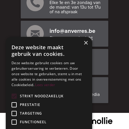
Elke 1e en 3e zondag van
de maand: van 13u tot 17u
of na afspraak
info@anverres.be
Stuur ons een bericht
×
Deze website maakt
gebruik van cookies.
Bezoek ons
Deze website gebruikt cookies om uw
Adresgegevens
gebruikerservaring te verbeteren. Door
onze website te gebruiken, stemt u in met
alle cookies in overeenstemming met ons
Cookiebeleid.
Lees verder
Facebook
Volg ons op social media
STRIKT NOODZAKELIJK
PRESTATIE
TARGETING
Onze veilige betaalpartner
FUNCTIONEEL