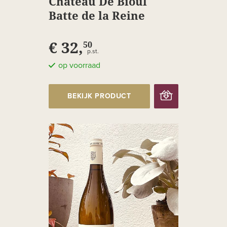
Château De Bioul
Batte de la Reine
Réserve
€ 32,
50
p.st.
op voorraad
BEKIJK PRODUCT