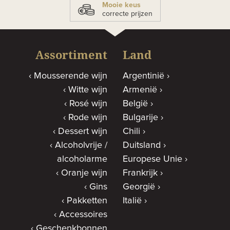
Mooie keus
correcte prijzen
Assortiment
Land
Mousserende wijn
Argentinië
Witte wijn
Armenië
Rosé wijn
België
Rode wijn
Bulgarije
Dessert wijn
Chili
Alcoholvrije /
Duitsland
alcoholarme
Europese Unie
Oranje wijn
Frankrijk
Gins
Georgië
Pakketten
Italië
Accessoires
Geschenkbonnen