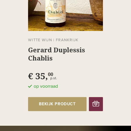
WITTE WIJN
|
FRANKRIJK
Gerard Duplessis
Chablis
€ 35,
00
p.st.
op voorraad
BEKIJK PRODUCT