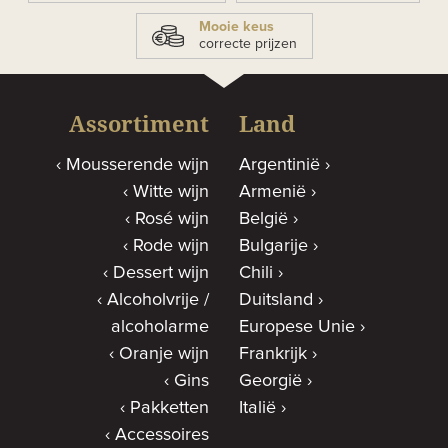
Mooie keus
correcte prijzen
Assortiment
Land
Mousserende wijn
Argentinië
Witte wijn
Armenië
Rosé wijn
België
Rode wijn
Bulgarije
Dessert wijn
Chili
Alcoholvrije /
Duitsland
alcoholarme
Europese Unie
Oranje wijn
Frankrijk
Gins
Georgië
Pakketten
Italië
Accessoires