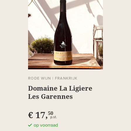
RODE WIJN
|
FRANKRIJK
Domaine La Ligiere
Les Garennes
Beaumes-de-Venise
€ 17,
50
p.st.
op voorraad