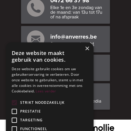
0472 66 37 98
Elke 1e en 3e zondag van
de maand: van 13u tot 17u
of na afspraak
info@anverres.be
Stuur ons een bericht
×
Deze website maakt
gebruik van cookies.
Bezoek ons
Deze website gebruikt cookies om uw
Adresgegevens
gebruikerservaring te verbeteren. Door
onze website te gebruiken, stemt u in met
alle cookies in overeenstemming met ons
Cookiebeleid.
Lees verder
Facebook
Volg ons op social media
STRIKT NOODZAKELIJK
PRESTATIE
TARGETING
Onze veilige betaalpartner
FUNCTIONEEL