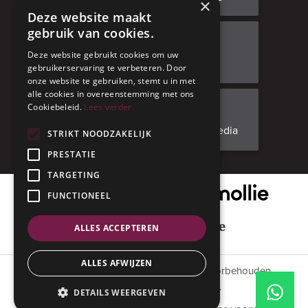
×
Deze website maakt
gebruik van cookies.
Bezoek ons
Deze website gebruikt cookies om uw
Adresgegevens
gebruikerservaring te verbeteren. Door
onze website te gebruiken, stemt u in met
alle cookies in overeenstemming met ons
Cookiebeleid.
Lees verder
Facebook
Volg ons op social media
STRIKT NOODZAKELIJK
PRESTATIE
TARGETING
Onze veilige betaalpartner
FUNCTIONEEL
Geniet met mate
ALLES ACCEPTEREN
ALLES AFWIJZEN
© 2015 - 2026 Anverres. Alle rechten voorbehouden.
#codedwithlove by
Codelines
.
DETAILS WEERGEVEN