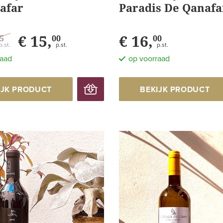
afar
Paradis De Qanafa
€ 15,
€ 16,
5
00
00
p.st.
p.st.
p.st.
raad
op voorraad
IJK PRODUCT
BEKIJK PRODUCT