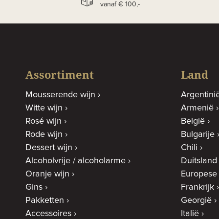
vanaf € 100,-
Assortiment
Land
Mousserende wijn
Argentini
Witte wijn
Armenië
Rosé wijn
België
Rode wijn
Bulgarije
Dessert wijn
Chili
Alcoholvrije / alcoholarme
Duitsland
Oranje wijn
Europese
Gins
Frankrijk
Pakketten
Georgië
Accessoires
Italië