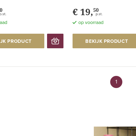
€ 19,
0
50
p.st.
p.st.
raad
op voorraad
IJK PRODUCT
BEKIJK PRODUCT
1