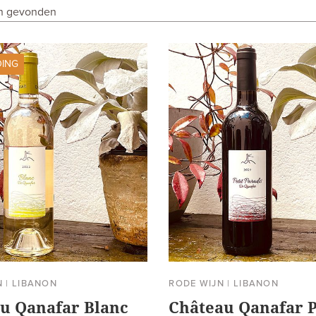
en gevonden
DING
N
|
LIBANON
RODE WIJN
|
LIBANON
u Qanafar Blanc
Château Qanafar P