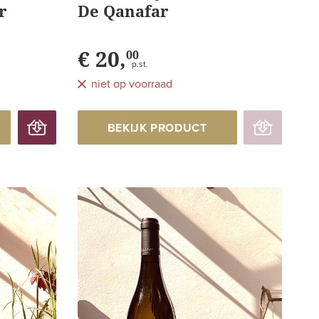
r
De Qanafar
€ 20,
00
p.st.
niet op voorraad
BEKIJK PRODUCT