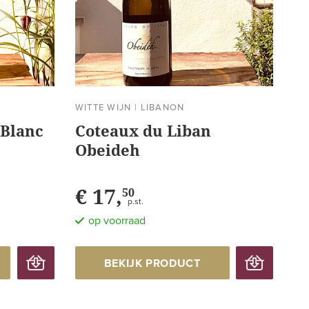
WITTE WIJN
|
LIBANON
 Blanc
Coteaux du Liban
Obeideh
€ 17,
50
p.st.
op voorraad
BEKIJK PRODUCT