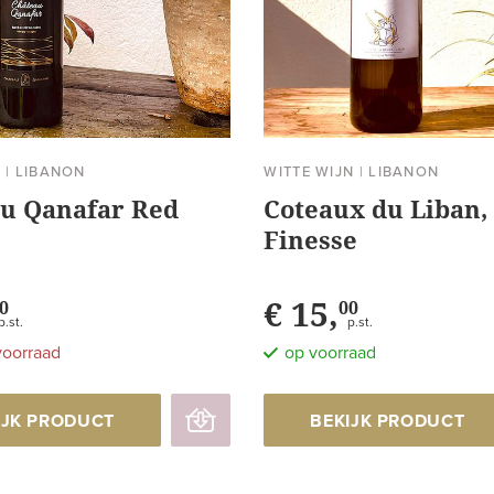
N
|
LIBANON
WITTE WIJN
|
LIBANON
u Qanafar Red
Coteaux du Liban,
Finesse
€ 15,
0
00
p.st.
p.st.
voorraad
op voorraad
IJK PRODUCT
BEKIJK PRODUCT