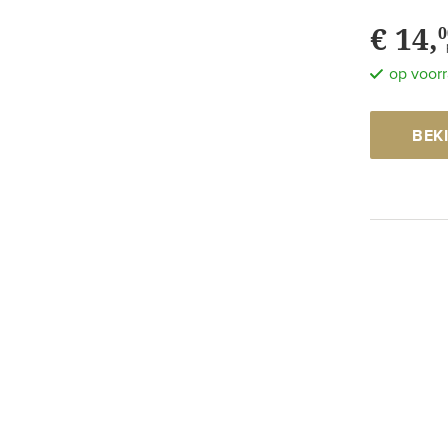
€ 14,
0
op voor
BEK