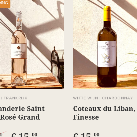
DING
|
FRANKRIJK
WITTE WIJN
|
CHARDONNAY
nderie Saint
Coteaux du Liban,
 Rosé Grand
Finesse
€ 15,
€ 15,
0
00
00