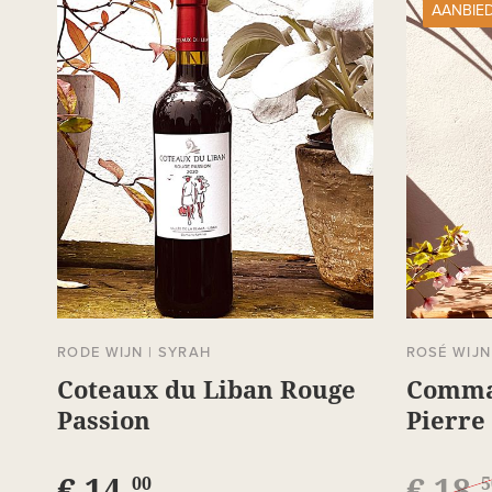
AANBIE
RODE WIJN
|
SYRAH
ROSÉ WIJN
Coteaux du Liban Rouge
Comma
Passion
Pierre
Maitre
€ 14,
€ 18,
00
5