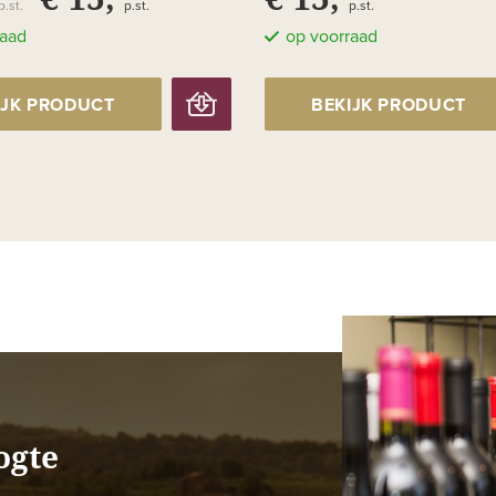
p.st.
p.st.
p.st.
raad
op voorraad
IJK PRODUCT
BEKIJK PRODUCT
ogte