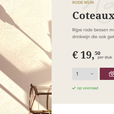
RODE WIJN
Coteaux
Rijpe rode bessen me
drinkwijn die ook g
€ 19,
50
per stuk
op voorraad