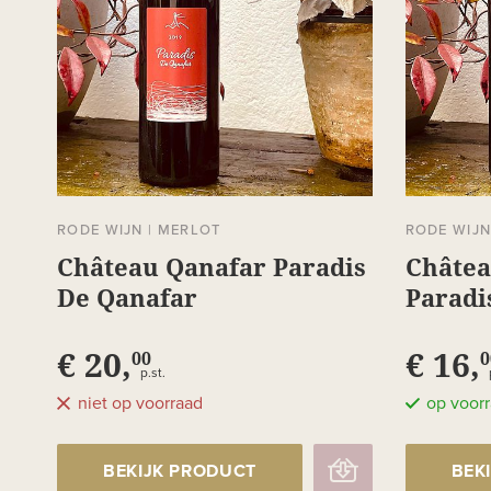
RODE WIJN
|
MERLOT
RODE WIJ
Château Qanafar Paradis
Châtea
De Qanafar
Paradi
€ 20,
€ 16,
00
0
p.st.
niet op voorraad
op voor
BEKIJK PRODUCT
BEK