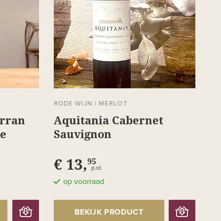
RODE WIJN
|
MERLOT
arran
Aquitania Cabernet
le
Sauvignon
€ 13,
95
p.st.
op voorraad
BEKIJK PRODUCT