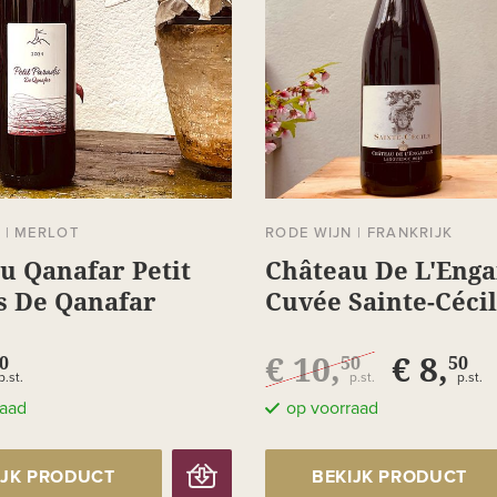
N
|
MERLOT
RODE WIJN
|
FRANKRIJK
u Qanafar Petit
Château De L'Eng
s De Qanafar
Cuvée Sainte-Céci
€ 10,
€ 8,
0
50
50
p.st.
p.st.
p.st.
raad
op voorraad
IJK PRODUCT
BEKIJK PRODUCT