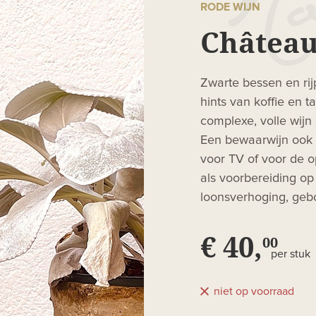
RODE WIJN
Château
Zwarte bessen en rijp
hints van koffie en t
complexe, volle wijn 
Een bewaarwijn ook 
voor TV of voor de op
als voorbereiding op
loonsverhoging, gebo
€ 40,
00
per stuk
niet op voorraad