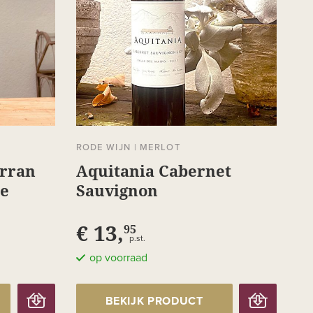
RODE WIJN
|
MERLOT
arran
Aquitania Cabernet
le
Sauvignon
€ 13,
95
p.st.
op voorraad
BEKIJK PRODUCT