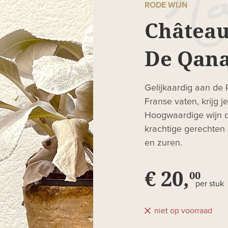
RODE WIJN
Château
De Qana
Gelijkaardig aan de P
Franse vaten, krijg j
Hoogwaardige wijn di
krachtige gerechten 
en zuren.
€ 20,
00
per stuk
niet op voorraad