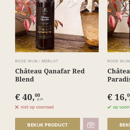
RODE WIJN
|
MERLOT
RODE WIJ
Château Qanafar Red
Châtea
Blend
Paradi
€ 40,
€ 16,
00
0
p.st.
niet op voorraad
op voor
BEKIJK PRODUCT
BEK