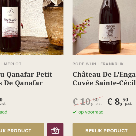
N
|
MERLOT
RODE WIJN
|
FRANKRIJK
u Qanafar Petit
Château De L'Eng
s De Qanafar
Cuvée Sainte-Céci
€ 10,
€ 8,
0
50
50
p.st.
p.st.
p.st.
raad
op voorraad
IJK PRODUCT
BEKIJK PRODUCT