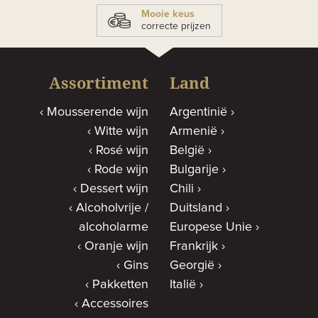
Mooie keus
correcte prijzen
Assortiment
Land
Mousserende wijn
Argentinië
Witte wijn
Armenië
Rosé wijn
België
Rode wijn
Bulgarije
Dessert wijn
Chili
Alcoholvrije /
Duitsland
alcoholarme
Europese Unie
Oranje wijn
Frankrijk
Gins
Georgië
Pakketten
Italië
Accessoires