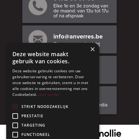
Elke 1e en 3e zondag van
de maand: van 13u tot 17u
of na afspraak
info@anverres.be
Stuur ons een bericht
×
Deze website maakt
gebruik van cookies.
Bezoek ons
Deze website gebruikt cookies om uw
Adresgegevens
gebruikerservaring te verbeteren. Door
onze website te gebruiken, stemt u in met
alle cookies in overeenstemming met ons
Cookiebeleid.
Lees verder
Facebook
Volg ons op social media
STRIKT NOODZAKELIJK
PRESTATIE
TARGETING
Onze veilige betaalpartner
FUNCTIONEEL