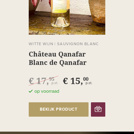
WITTE WIJN
|
SAUVIGNON BLANC
Château Qanafar
Blanc de Qanafar
€ 17,
€ 15,
95
00
p.st.
p.st.
op voorraad
BEKIJK PRODUCT