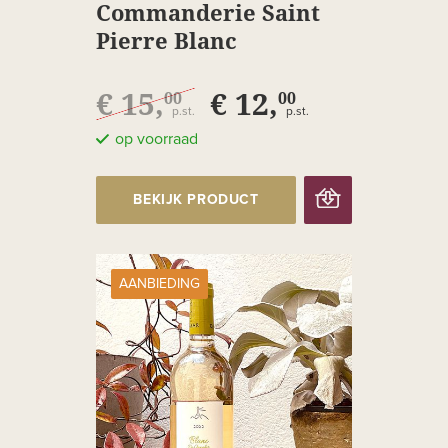
Commanderie Saint
Pierre Blanc
Macération
€ 15,
€ 12,
00
00
p.st.
p.st.
op voorraad
BEKIJK PRODUCT
AANBIEDING