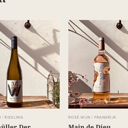
N
|
RIESLING
ROSÉ WIJN
|
FRANKRIJK
üller Der
Main de Dieu