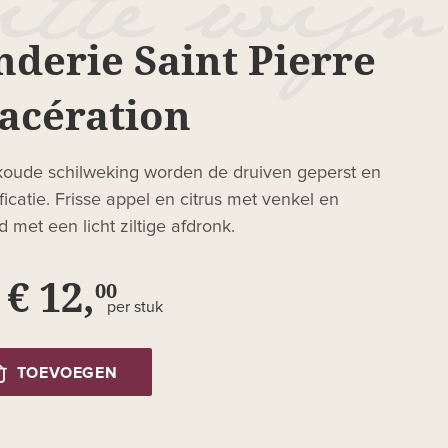
erie Saint Pierre
acération
koude schilweking worden de druiven geperst en
icatie. Frisse appel en citrus met venkel en
 met een licht ziltige afdronk.
€ 12,
00
per stuk
TOEVOEGEN