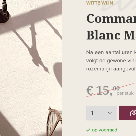
WITTE WIJN
Command
Blanc M
Na een aantal uren 
volgt de gewone vinif
rozemarijn aangevuld
€ 15,
00
per stuk
op voorraad