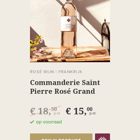
ROSÉ WIJN
|
FRANKRIJK
Commanderie Saint
Pierre Rosé Grand
Maitre
€ 18,
€ 15,
50
00
p.st.
p.st.
op voorraad