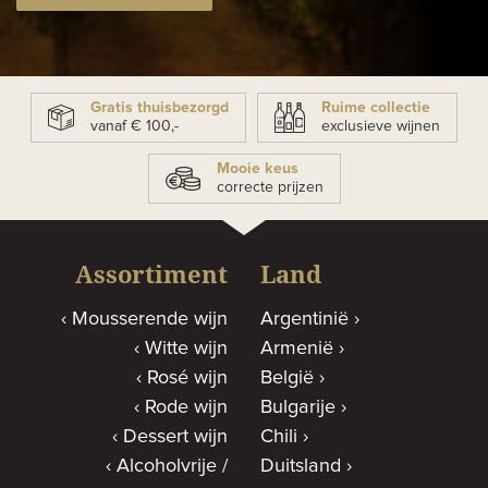
Gratis thuisbezorgd
Ruime collectie
vanaf € 100,-
exclusieve wijnen
Mooie keus
correcte prijzen
Assortiment
Land
Mousserende wijn
Argentinië
Witte wijn
Armenië
Rosé wijn
België
Rode wijn
Bulgarije
Dessert wijn
Chili
Alcoholvrije /
Duitsland