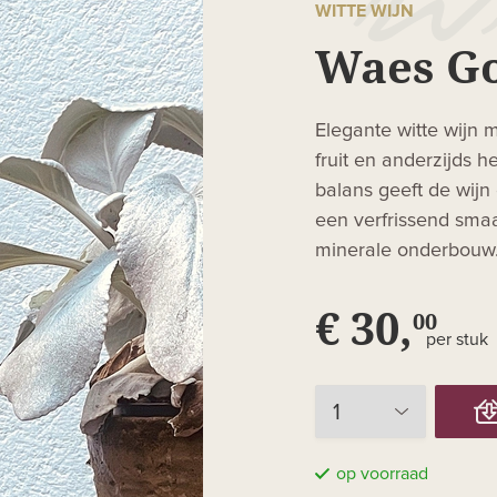
WITTE WIJN
Waes G
Elegante witte wijn 
fruit en anderzijds h
balans geeft de wijn 
een verfrissend smaa
minerale onderbouw
€ 30,
00
per stuk
op voorraad