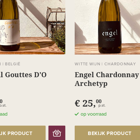
N
|
BELGIË
WITTE WIJN
|
CHARDONNAY
l Gouttes D'O
Engel Chardonnay
Archetyp
€ 25,
0
00
p.st.
p.st.
raad
op voorraad
IJK PRODUCT
BEKIJK PRODUCT