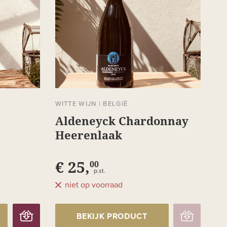
WITTE WIJN
|
BELGIË
Aldeneyck Chardonnay
Heerenlaak
€ 25,
00
p.st.
niet op voorraad
BEKIJK PRODUCT