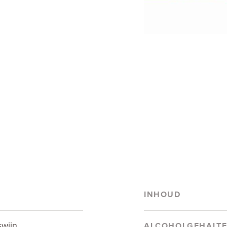
INHOUD
swijn
ALCOHOLGEHALT