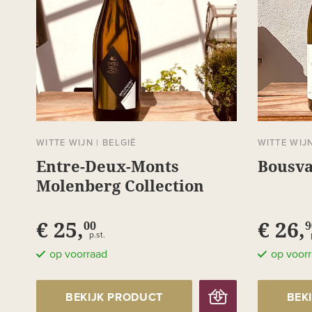
WITTE WIJN
|
BELGIË
WITTE WIJ
Entre-Deux-Monts
Bousva
Molenberg Collection
Héritage
€ 25,
€ 26,
00
9
p.st.
op voorraad
op voor
BEKIJK PRODUCT
BEK