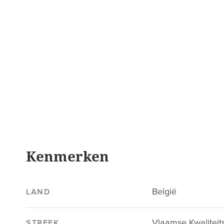
Kenmerken
België
LAND
Vlaamse Kwaliteit
STREEK