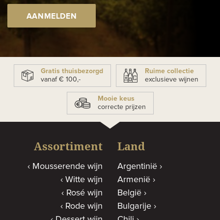
AANMELDEN
Gratis thuisbezorgd
Ruime collectie
vanaf € 100,-
exclusieve wijnen
Mooie keus
correcte prijzen
Assortiment
Land
Mousserende wijn
Argentinië
Witte wijn
Armenië
Rosé wijn
België
Rode wijn
Bulgarije
Dessert wijn
Chili