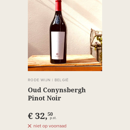
RODE WIJN
|
BELGIË
Oud Conynsbergh
Pinot Noir
€ 32,
50
p.st.
niet op voorraad