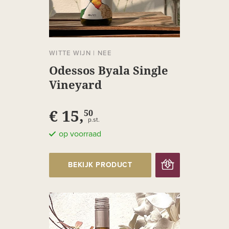
WITTE WIJN
|
NEE
Odessos Byala Single
Vineyard
€ 15,
50
p.st.
op voorraad
BEKIJK PRODUCT