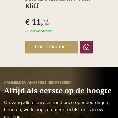
Kliff
€ 11,
75
p.st.
op voorraad
BEKIJK PRODUCT
AANMELDEN ANVERRES NIEUWSBRIEF
Altijd als eerste op de hoogte
Ontvang alle nieuwtjes rond onze opendeurdagen,
beurzen, workshops en meer rechtstreeks in uw
mailbox.