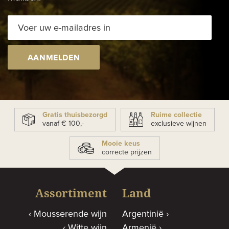
AANMELDEN
Gratis thuisbezorgd
Ruime collectie
vanaf € 100,-
exclusieve wijnen
Mooie keus
correcte prijzen
Assortiment
Land
Mousserende wijn
Argentinië
Witte wijn
Armenië