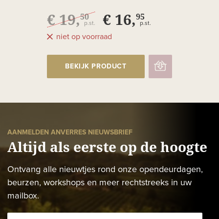
Vacqueyras
€ 19,
€ 16,
50
95
p.st.
p.st.
niet op voorraad
BEKIJK PRODUCT
AANMELDEN ANVERRES NIEUWSBRIEF
Altijd als eerste op de hoogte
Ontvang alle nieuwtjes rond onze opendeurdagen,
beurzen, workshops en meer rechtstreeks in uw
mailbox.