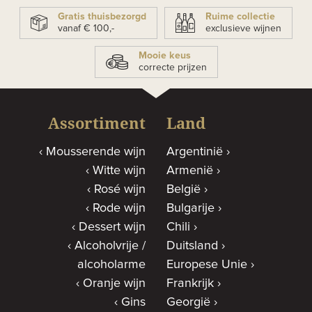
Gratis thuisbezorgd
Ruime collectie
vanaf € 100,-
exclusieve wijnen
Mooie keus
correcte prijzen
Assortiment
Land
Mousserende wijn
Argentinië
Witte wijn
Armenië
Rosé wijn
België
Rode wijn
Bulgarije
Dessert wijn
Chili
Alcoholvrije /
Duitsland
alcoholarme
Europese Unie
Oranje wijn
Frankrijk
Gins
Georgië