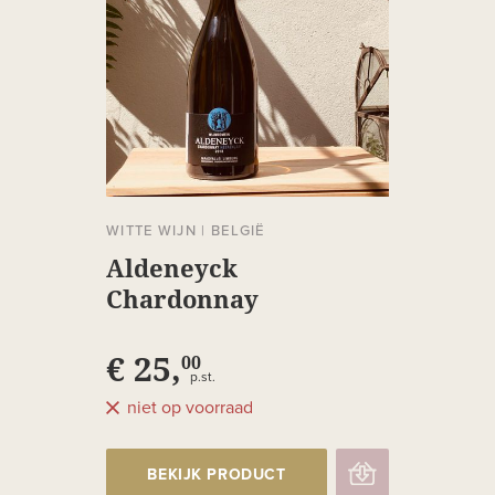
WITTE WIJN
|
BELGIË
Aldeneyck
Chardonnay
Heerenlaak
€ 25,
00
p.st.
niet op voorraad
BEKIJK PRODUCT