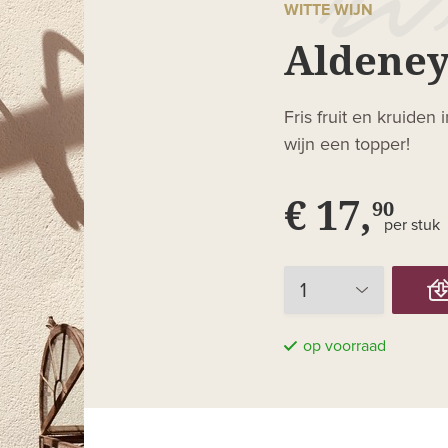
WITTE WIJN
Aldeney
Fris fruit en kruide
wijn een topper!
€ 17,
90
per stuk
op voorraad