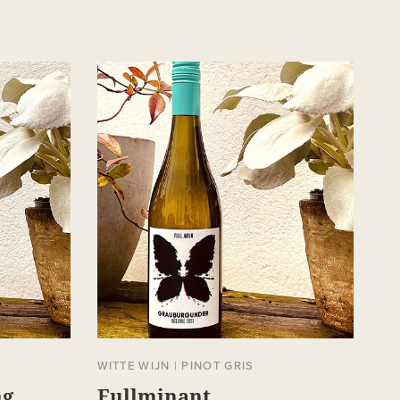
WITTE WIJN
|
PINOT GRIS
ng
Fullminant