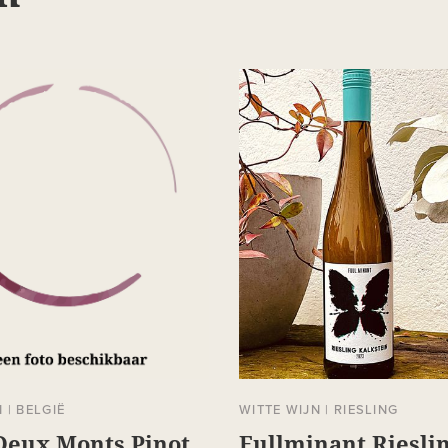
N
|
BELGIË
WITTE WIJN
|
RIESLING
Deux Monts Pinot
Fullminant Riesli