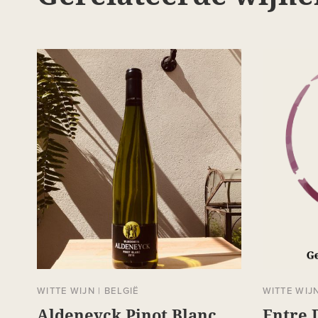
WITTE WIJN
|
BELGIË
WITTE WIJ
Aldeneyck Pinot Blanc
Entre 