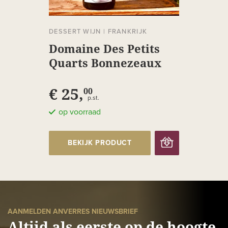
DESSERT WIJN
|
FRANKRIJK
Domaine Des Petits
Quarts Bonnezeaux
€ 25,
00
p.st.
op voorraad
BEKIJK PRODUCT
AANMELDEN ANVERRES NIEUWSBRIEF
Altijd als eerste op de hoogte