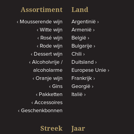
Assortiment
Land
Mousserende wijn
Argentinië
Witte wijn
Armenië
Rosé wijn
België
Rode wijn
Bulgarije
Dessert wijn
Chili
Alcoholvrije /
Duitsland
alcoholarme
Europese Unie
Oranje wijn
Frankrijk
Gins
Georgië
Pakketten
Italië
Accessoires
Geschenkbonnen
Streek
Jaar