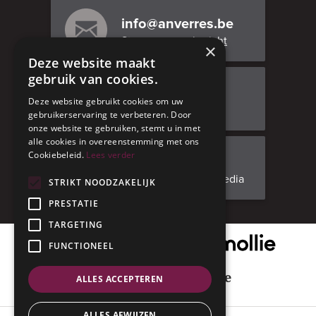
info@anverres.be
Stuur ons een bericht
×
Deze website maakt
gebruik van cookies.
Bezoek ons
Deze website gebruikt cookies om uw
Adresgegevens
gebruikerservaring te verbeteren. Door
onze website te gebruiken, stemt u in met
alle cookies in overeenstemming met ons
Cookiebeleid.
Lees verder
Facebook
Volg ons op social media
STRIKT NOODZAKELIJK
PRESTATIE
TARGETING
Onze veilige betaalpartner
FUNCTIONEEL
Geniet met mate
ALLES ACCEPTEREN
ALLES AFWIJZEN