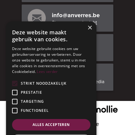
info@anverres.be
Stuur ons een bericht
×
Deze website maakt
gebruik van cookies.
Bezoek ons
Deze website gebruikt cookies om uw
Adresgegevens
gebruikerservaring te verbeteren. Door
onze website te gebruiken, stemt u in met
alle cookies in overeenstemming met ons
Cookiebeleid.
Lees verder
Facebook
Volg ons op social media
STRIKT NOODZAKELIJK
PRESTATIE
TARGETING
Onze veilige betaalpartner
FUNCTIONEEL
Geniet met mate
ALLES ACCEPTEREN