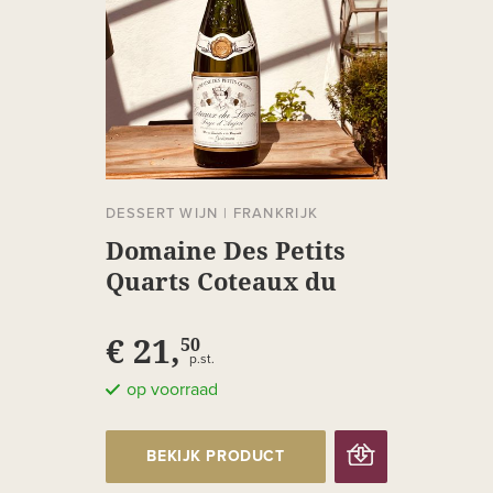
DESSERT WIJN
|
FRANKRIJK
Domaine Des Petits
Quarts Coteaux du
Layon Faye
€ 21,
50
p.st.
op voorraad
BEKIJK PRODUCT