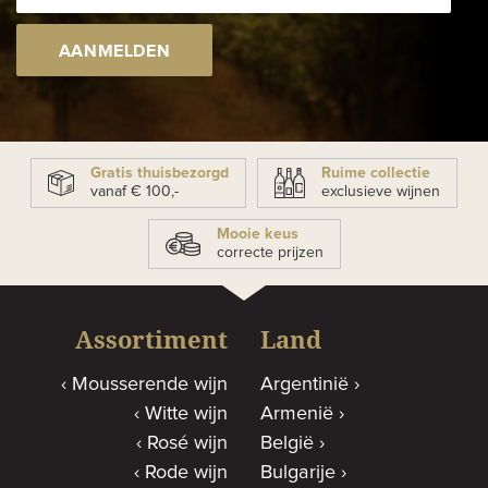
AANMELDEN
Gratis thuisbezorgd
Ruime collectie
vanaf € 100,-
exclusieve wijnen
Mooie keus
correcte prijzen
Assortiment
Land
Mousserende wijn
Argentinië
Witte wijn
Armenië
Rosé wijn
België
Rode wijn
Bulgarije