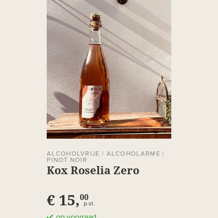
ALCOHOLVRIJE / ALCOHOLARME
|
PINOT NOIR
Kox Roselia Zero
€ 15,
00
p.st.
op voorraad