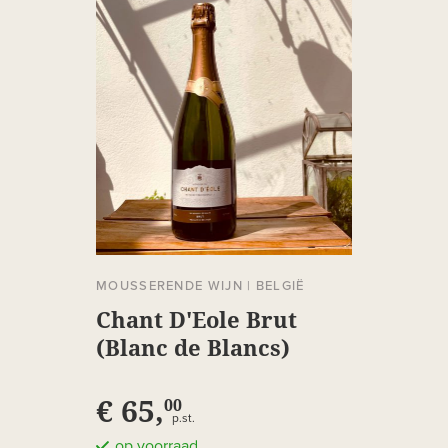
MOUSSERENDE WIJN
|
BELGIË
Chant D'Eole Brut
(Blanc de Blancs)
magnum
€ 65,
00
p.st.
op voorraad