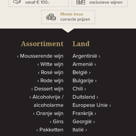
vanaf € 100,-
exclusieve wijnen
Mooie keus
correcte prijzen
Assortiment
Land
Mousserende wijn
Argentinië
Witte wijn
Armenië
Rosé wijn
België
Rode wijn
Bulgarije
Dessert wijn
Chili
Alcoholvrije /
Duitsland
alcoholarme
Europese Unie
Oranje wijn
Frankrijk
Gins
Georgië
Pakketten
Italië