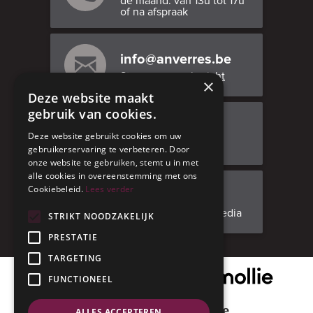
de maand: van 13u tot 17u
of na afspraak
info@anverres.be
Stuur ons een bericht
×
Deze website maakt
gebruik van cookies.
Bezoek ons
Deze website gebruikt cookies om uw
Adresgegevens
gebruikerservaring te verbeteren. Door
onze website te gebruiken, stemt u in met
alle cookies in overeenstemming met ons
Cookiebeleid.
Lees verder
Facebook
Volg ons op social media
STRIKT NOODZAKELIJK
PRESTATIE
TARGETING
Onze veilige betaalpartner
FUNCTIONEEL
Geniet met mate
ALLES ACCEPTEREN