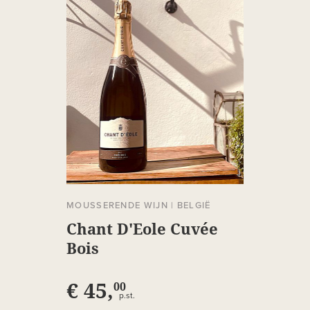
MOUSSERENDE WIJN
|
BELGIË
Chant D'Eole Cuvée
Bois
€ 45,
00
p.st.