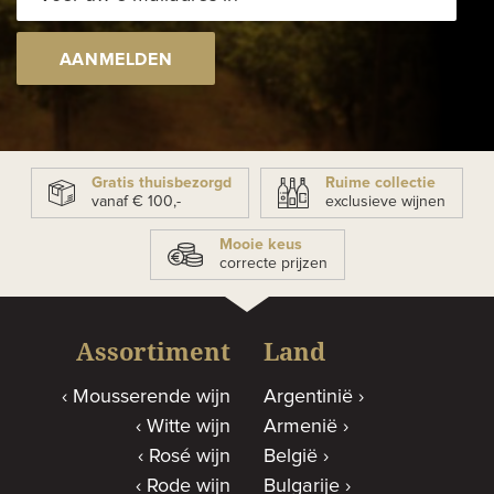
AANMELDEN
Gratis thuisbezorgd
Ruime collectie
vanaf € 100,-
exclusieve wijnen
Mooie keus
correcte prijzen
Assortiment
Land
Mousserende wijn
Argentinië
Witte wijn
Armenië
Rosé wijn
België
Rode wijn
Bulgarije