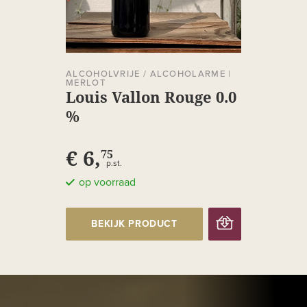
ALCOHOLVRIJE / ALCOHOLARME
|
MERLOT
Louis Vallon Rouge 0.0
%
€ 6,
75
p.st.
op voorraad
BEKIJK PRODUCT