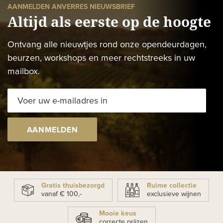
AANMELDEN ANVERRES NIEUWSBRIEF
Altijd als eerste op de hoogte
Ontvang alle nieuwtjes rond onze opendeurdagen,
beurzen, workshops en meer rechtstreeks in uw
mailbox.
AANMELDEN
Gratis thuisbezorgd
Ruime collectie
vanaf € 100,-
exclusieve wijnen
Mooie keus
correcte prijzen