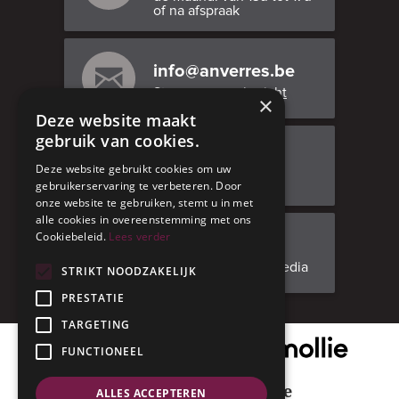
of na afspraak
info@anverres.be
Stuur ons een bericht
×
Deze website maakt
gebruik van cookies.
Bezoek ons
Deze website gebruikt cookies om uw
Adresgegevens
gebruikerservaring te verbeteren. Door
onze website te gebruiken, stemt u in met
alle cookies in overeenstemming met ons
Cookiebeleid.
Lees verder
Facebook
Volg ons op social media
STRIKT NOODZAKELIJK
PRESTATIE
TARGETING
Onze veilige betaalpartner
FUNCTIONEEL
Geniet met mate
ALLES ACCEPTEREN