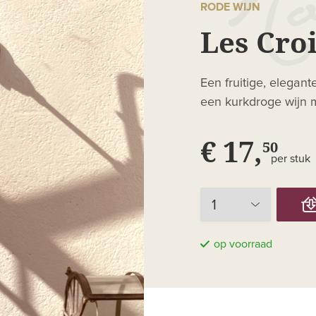
RODE WIJN
Les Croi
Een fruitige, elega
een kurkdroge wijn m
€ 17,
50
per stuk
op voorraad