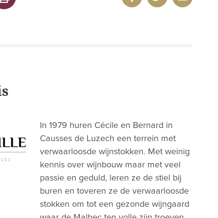
is
In 1979 huren Cécile en Bernard in
Causses de Luzech een terrein met
verwaarloosde wijnstokken. Met weinig
kennis over wijnbouw maar met veel
passie en geduld, leren ze de stiel bij
buren en toveren ze de verwaarloosde
stokken om tot een gezonde wijngaard
waar de Malbec ten volle zijn troeven