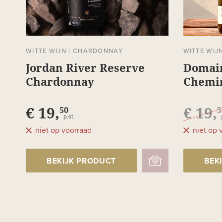
WITTE WIJN
|
CHARDONNAY
WITTE WIJ
Jordan River Reserve
Domain
Chardonnay
Chemin
Vacque
€ 19,
€ 19,
50
5
p.st.
niet op voorraad
niet op 
BEKIJK PRODUCT
BEK