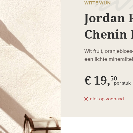
WITTE WIJN
Jordan 
Chenin 
Wit fruit, oranjeblo
een lichte mineralit
€ 19,
50
per stuk
niet op voorraad