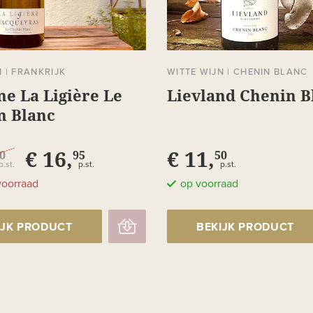
N
|
FRANKRIJK
WITTE WIJN
|
CHENIN BLANC
e La Ligière Le
Lievland Chenin B
 Blanc
yras
€ 16,
€ 11,
0
95
50
p.st.
p.st.
p.st.
voorraad
op voorraad
IJK PRODUCT
BEKIJK PRODUCT