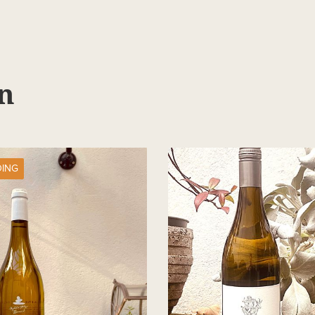
n
DING