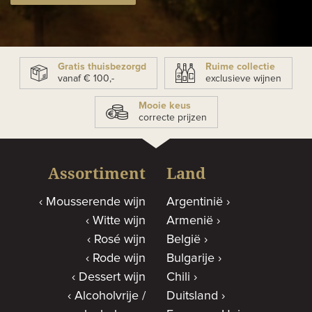
Gratis thuisbezorgd
Ruime collectie
vanaf € 100,-
exclusieve wijnen
Mooie keus
correcte prijzen
Assortiment
Land
Mousserende wijn
Argentinië
Witte wijn
Armenië
Rosé wijn
België
Rode wijn
Bulgarije
Dessert wijn
Chili
Alcoholvrije /
Duitsland