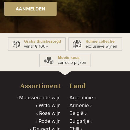
AANMELDEN
Gratis thuisbezorgd
Ruime collectie
vanaf € 100,-
exclusieve wijnen
Mooie keus
correcte prijzen
Assortiment
Land
Mousserende wijn
Argentinië
Witte wijn
Armenië
Rosé wijn
België
Rode wijn
Bulgarije
Dessert wijn
Chili