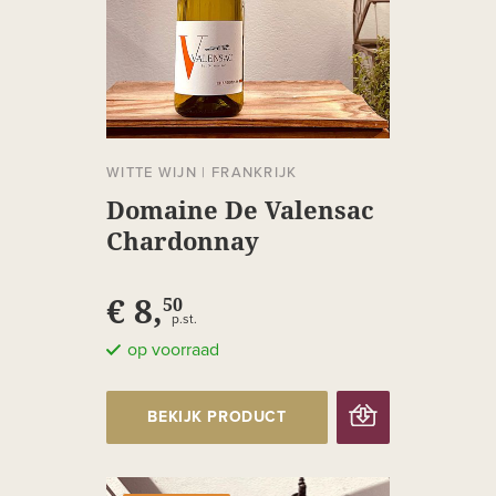
WITTE WIJN
|
FRANKRIJK
Domaine De Valensac
Chardonnay
schroefdop
€ 8,
50
p.st.
op voorraad
BEKIJK PRODUCT