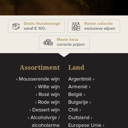
Gratis thuisbezorgd
Ruime collectie
vanaf € 100,-
exclusieve wijnen
Mooie keus
correcte prijzen
Assortiment
Land
Mousserende wijn
Argentinië
Witte wijn
Armenië
Rosé wijn
België
Rode wijn
Bulgarije
Dessert wijn
Chili
Alcoholvrije /
Duitsland
alcoholarme
Europese Unie