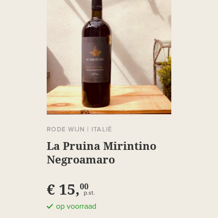
RODE WIJN
|
ITALIË
La Pruina Mirintino
Negroamaro
€ 15,
00
p.st.
op voorraad