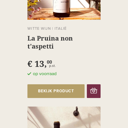
WITTE WIJN
|
ITALIË
La Pruina non
t'aspetti
€ 13,
00
p.st.
op voorraad
BEKIJK PRODUCT