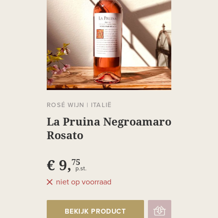
ROSÉ WIJN
|
ITALIË
La Pruina Negroamaro
Rosato
€ 9,
75
p.st.
niet op voorraad
BEKIJK PRODUCT