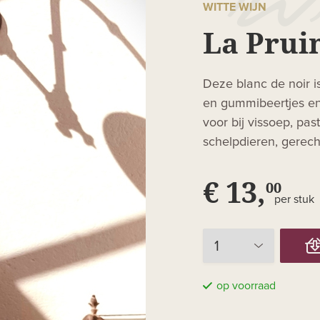
WITTE WIJN
La Pruin
Deze blanc de noir is
en gummibeertjes en 
voor bij vissoep, pas
schelpdieren, gerech
€ 13,
00
per stuk
op voorraad