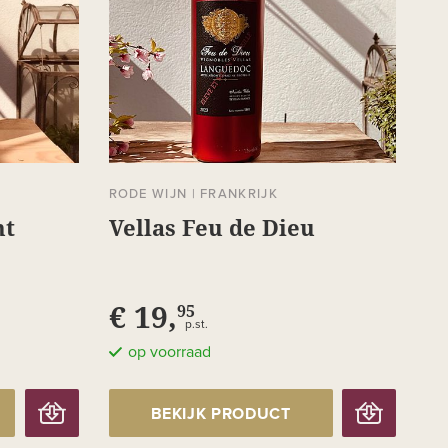
RODE WIJN
|
FRANKRIJK
nt
Vellas Feu de Dieu
€ 19,
95
p.st.
op voorraad
BEKIJK PRODUCT