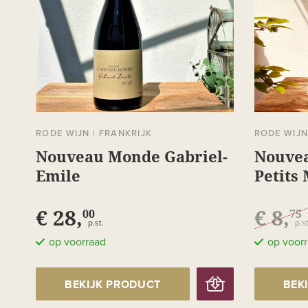
RODE WIJN
|
FRANKRIJK
RODE WIJ
Nouveau Monde Gabriel-
Nouve
Emile
Petits
€ 28,
€ 8,
00
75
p.st.
p.st
op voorraad
op voor
BEKIJK PRODUCT
BEK