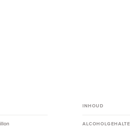
INHOUD
llon
ALCOHOLGEHALT