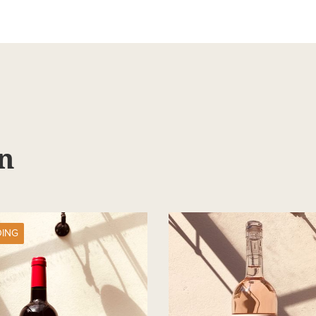
n
DING