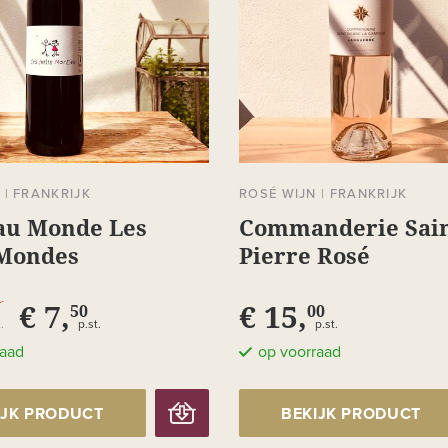
N
|
FRANKRIJK
ROSÉ WIJN
|
FRANKRIJK
au Monde Les
Commanderie Sai
 Mondes
Pierre Rosé
€ 7,
€ 15,
50
00
.
p.st.
p.st.
raad
op voorraad
IJK PRODUCT
BEKIJK PRODUCT