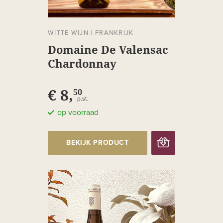
WITTE WIJN
|
FRANKRIJK
Domaine De Valensac
Chardonnay
schroefdop
€ 8,
50
p.st.
op voorraad
BEKIJK PRODUCT